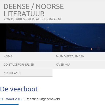
DEENSE / NOORSE
LITERATUUR
KOR DE VRIES – VERTALER DK/NO – NL
HOME
MIJN VERTALINGEN
CONTACTFORMULIER
OVER MIJ
KOR BLOGT
De veerboot
voor
11. maart 2012
·
Reacties uitgeschakeld
De