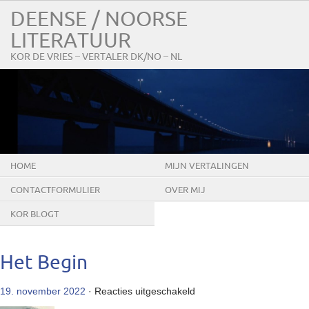
DEENSE / NOORSE
LITERATUUR
KOR DE VRIES – VERTALER DK/NO – NL
HOME
MIJN VERTALINGEN
CONTACTFORMULIER
OVER MIJ
KOR BLOGT
Het Begin
voor
19. november 2022
·
Reacties uitgeschakeld
Het