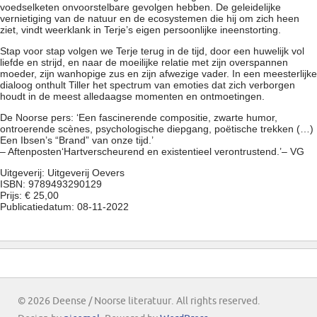
voedselketen onvoorstelbare gevolgen hebben. De geleidelijke
vernietiging van de natuur en de ecosystemen die hij om zich heen
ziet, vindt weerklank in Terje’s eigen persoonlijke ineenstorting.
Stap voor stap volgen we Terje terug in de tijd, door een huwelijk vol
liefde en strijd, en naar de moeilijke relatie met zijn overspannen
moeder, zijn wanhopige zus en zijn afwezige vader. In een meesterlijke
dialoog onthult Tiller het spectrum van emoties dat zich verborgen
houdt in de meest alledaagse momenten en ontmoetingen.
De Noorse pers: ‘Een fascinerende compositie, zwarte humor,
ontroerende scènes, psychologische diepgang, poëtische trekken (…)
Een Ibsen’s “Brand” van onze tijd.’
– Aftenposten‘Hartverscheurend en existentieel verontrustend.’– VG
Uitgeverij: Uitgeverij Oevers
ISBN: 9789493290129
Prijs: € 25,00
Publicatiedatum: 08-11-2022
© 2026 Deense / Noorse literatuur. All rights reserved.