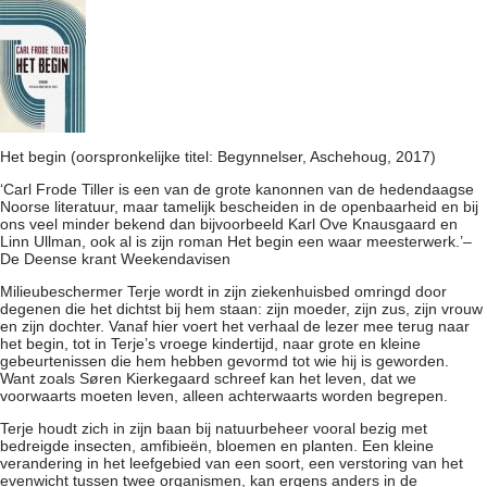
Begin
Het begin (oorspronkelijke titel: Begynnelser, Aschehoug, 2017)
‘Carl Frode Tiller is een van de grote kanonnen van de hedendaagse
Noorse literatuur, maar tamelijk bescheiden in de openbaarheid en bij
ons veel minder bekend dan bijvoorbeeld Karl Ove Knausgaard en
Linn Ullman, ook al is zijn roman Het begin een waar meesterwerk.’–
De Deense krant Weekendavisen
Milieubeschermer Terje wordt in zijn ziekenhuisbed omringd door
degenen die het dichtst bij hem staan: zijn moeder, zijn zus, zijn vrouw
en zijn dochter. Vanaf hier voert het verhaal de lezer mee terug naar
het begin, tot in Terje’s vroege kindertijd, naar grote en kleine
gebeurtenissen die hem hebben gevormd tot wie hij is geworden.
Want zoals Søren Kierkegaard schreef kan het leven, dat we
voorwaarts moeten leven, alleen achterwaarts worden begrepen.
Terje houdt zich in zijn baan bij natuurbeheer vooral bezig met
bedreigde insecten, amfibieën, bloemen en planten. Een kleine
verandering in het leefgebied van een soort, een verstoring van het
evenwicht tussen twee organismen, kan ergens anders in de