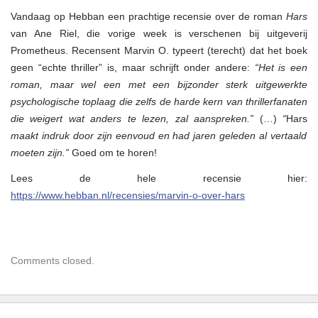
Vandaag op Hebban een prachtige recensie over de roman
Hars
van Ane Riel, die vorige week is verschenen bij uitgeverij
Prometheus. Recensent Marvin O. typeert (terecht) dat het boek
voor
Hars
geen “echte thriller” is, maar schrijft onder andere:
“Het is een
op
roman, maar wel een met een bijzonder sterk uitgewerkte
Hebban…
(!)
psychologische toplaag die zelfs de harde kern van thrillerfanaten
die weigert wat anders te lezen, zal aanspreken.”
(…)
“
Hars
maakt indruk door zijn eenvoud en had jaren geleden al vertaald
moeten zijn.”
Goed om te horen!
Lees de hele recensie hier:
https://www.hebban.nl/recensies/marvin-o-over-hars
Comments closed.