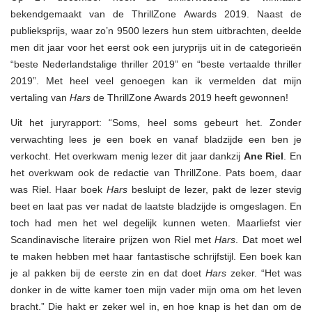
Awards
bekendgemaakt van de ThrillZone Awards 2019. Naast de
2019…
publieksprijs, waar zo’n 9500 lezers hun stem uitbrachten, deelde
men dit jaar voor het eerst ook een juryprijs uit in de categorieën
“beste Nederlandstalige thriller 2019” en “beste vertaalde thriller
2019”. Met heel veel genoegen kan ik vermelden dat mijn
vertaling van
Hars
de ThrillZone Awards 2019 heeft gewonnen!
Uit het juryrapport: “Soms, heel soms gebeurt het. Zonder
verwachting lees je een boek en vanaf bladzijde een ben je
verkocht. Het overkwam menig lezer dit jaar dankzij
Ane Riel
. En
het overkwam ook de redactie van ThrillZone. Pats boem, daar
was Riel. Haar boek
Hars
besluipt de lezer, pakt de lezer stevig
beet en laat pas ver nadat de laatste bladzijde is omgeslagen. En
toch had men het wel degelijk kunnen weten. Maarliefst vier
Scandinavische literaire prijzen won Riel met
Hars
. Dat moet wel
te maken hebben met haar fantastische schrijfstijl. Een boek kan
je al pakken bij de eerste zin en dat doet
Hars
zeker. “Het was
donker in de witte kamer toen mijn vader mijn oma om het leven
bracht.” Die hakt er zeker wel in, en hoe knap is het dan om de