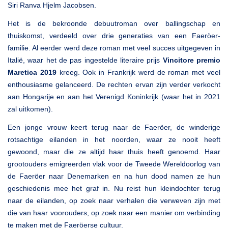
Siri Ranva Hjelm Jacobsen.
Het is de bekroonde debuutroman over ballingschap en
thuiskomst, verdeeld over drie generaties van een Faeröer-
familie. Al eerder werd deze roman met veel succes uitgegeven in
Italië, waar het de pas ingestelde literaire prijs
Vincitore premio
Maretica 2019
kreeg. Ook in Frankrijk werd de roman met veel
enthousiasme gelanceerd. De rechten ervan zijn verder verkocht
aan Hongarije en aan het Verenigd Koninkrijk (waar het in 2021
zal uitkomen).
Een jonge vrouw keert terug naar de Faeröer, de winderige
rotsachtige eilanden in het noorden, waar ze nooit heeft
gewoond, maar die ze altijd haar thuis heeft genoemd. Haar
grootouders emigreerden vlak voor de Tweede Wereldoorlog van
de Faeröer naar Denemarken en na hun dood namen ze hun
geschiedenis mee het graf in. Nu reist hun kleindochter terug
naar de eilanden, op zoek naar verhalen die verweven zijn met
die van haar voorouders, op zoek naar een manier om verbinding
te maken met de Faeröerse cultuur.