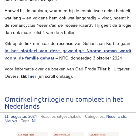
Hoewel hij de aanloop, waarmee hij de eerste twee delen bedoelt,
wat lang – en volgens hem ook wat langdradig – vindt, noemt hij
de romancyclus
‘meer dan de moeite waard’
. Hij geeft de trilogie
dan ook maar liefst 4 van de 5 ballen.
Klik op de link om naar de recensie van Sebastiaan Kort te gaan:
In het slotdeel van deze geweldige Noorse roman wordt
vooral de familie gehaat
– NRC, donderdag 3 oktober 2024
Voor informatie over de boeken van Carl Frode Tiller bij Uitgeverij
Oevers, klik
hier
(en scroll omlaag).
Omcirkelingtrilogie nu compleet in het
Nederlands
voor
11. augustus 2024
·
Reacties uitgeschakeld
· Categories:
Nederlands
,
Omcirkelingtrilogie
Nieuws
· Tags:
NL
nu
compleet
in