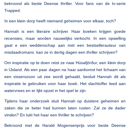
bekroond als beste Deense thriller. Voor fans van de tv-serie
Trapped.
In een klein dorp heeft niemand geheimen voor elkaar, toch?
Hannah is een literaire schrijver. Haar boeken krijgen goede
recensies, maar worden nauwelijks verkocht. In een opwelling
gaat e een weddenschap aan met een bestsellerauteur van
misdaadromans: kan ze in dertig dagen een thriller schrijven?
Om inspiratie op te doen reist ze naar Húsafjörður, een klein dorp
in IJsland. Als een paar dagen na haar aankomst het lichaam van
een visserszoon uit zee wordt gehaald, besluit Hannah dit als
inspiratie te gebruiken voor haar boek. Het slachtoffer leed aan
watervrees en er lijkt opzet in het spel te zijn.
Tijdens haar onderzoek stuit Hannah op duistere geheimen en
zaken die ze beter had kunnen laten rusten. Zal ze de dader
vinden? En lukt het haar een thriller te schrijven?
Bekroond met de Harald Mogensenprijs voor beste Deense