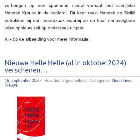
verheugen op een spannend nieuw verhaal met schrijfster
Hannah Krause in de hoofdrol. Dit keer raakt Hannah op Sicilië
betrokken bij een moordzaak waarbij ze op haar onnavolgbare
wijze opnieuw zelf op onderzoek uitgaat.
Klik op de afbeelding voor meer informatie.
Nieuwe Helle Helle (al in oktober2024)
verschenen…
voor
16. september 2025
·
Reacties uitgeschakeld
· Categories:
Nederlands
,
Nieuwe
Nieuws
Helle
Helle
(al
in
oktober2024)
verschenen…