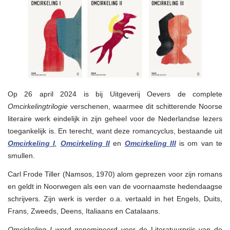
het
Nederlands
Op 26 april 2024 is bij Uitgeverij Oevers de complete
Omcirkelingtrilogie
verschenen, waarmee dit schitterende Noorse
literaire werk eindelijk in zijn geheel voor de Nederlandse lezers
toegankelijk is. En terecht, want deze romancyclus, bestaande uit
Omcirkeling I
,
Omcirkeling II
en
Omcirkeling III
is om van te
smullen.
Carl Frode Tiller (Namsos, 1970) alom geprezen voor zijn romans
en geldt in Noorwegen als een van de voornaamste hedendaagse
schrijvers. Zijn werk is verder o.a. vertaald in het Engels, Duits,
Frans, Zweeds, Deens, Italiaans en Catalaans.
Omcirkeling I
werd genomineerd voor de Literatuurprijs van de