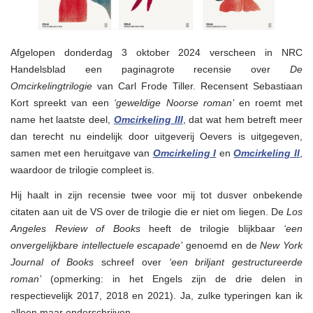
Afgelopen donderdag 3 oktober 2024 verscheen in NRC
Handelsblad een paginagrote recensie over
De
Omcirkelingtrilogie
van Carl Frode Tiller. Recensent Sebastiaan
Kort spreekt van een
‘geweldige Noorse roman’
en roemt met
name het laatste deel,
Omcirkeling III
, dat wat hem betreft meer
dan terecht nu eindelijk door uitgeverij Oevers is uitgegeven,
samen met een heruitgave van
Omcirkeling I
en
Omcirkeling II
,
waardoor de trilogie compleet is.
Hij haalt in zijn recensie twee voor mij tot dusver onbekende
citaten aan uit de VS over de trilogie die er niet om liegen. De
Los
Angeles Review of Books
heeft de trilogie blijkbaar
‘een
onvergelijkbare intellectuele escapade’
genoemd en de
New York
Journal of Books
schreef over
‘een briljant gestructureerde
roman’
(opmerking: in het Engels zijn de drie delen in
respectievelijk 2017, 2018 en 2021). Ja, zulke typeringen kan ik
alleen maar onderschrijven.