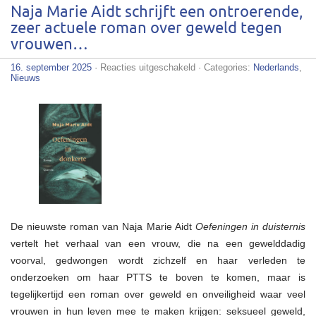
Naja Marie Aidt schrijft een ontroerende,
zeer actuele roman over geweld tegen
vrouwen…
voor
16. september 2025
·
Reacties uitgeschakeld
· Categories:
Nederlands
,
Naja
Nieuws
Marie
Aidt
schrijft
een
ontroerende,
zeer
actuele
roman
over
geweld
tegen
vrouwen…
De nieuwste roman van Naja Marie Aidt
Oefeningen in duisternis
vertelt het verhaal van een vrouw, die na een gewelddadig
voorval, gedwongen wordt zichzelf en haar verleden te
onderzoeken om haar PTTS te boven te komen, maar is
tegelijkertijd een roman over geweld en onveiligheid waar veel
vrouwen in hun leven mee te maken krijgen: seksueel geweld,