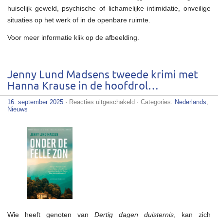
huiselijk geweld, psychische of lichamelijke intimidatie, onveilige
situaties op het werk of in de openbare ruimte.
Voor meer informatie klik op de afbeelding.
Jenny Lund Madsens tweede krimi met
Hanna Krause in de hoofdrol…
voor
16. september 2025
·
Reacties uitgeschakeld
· Categories:
Nederlands
,
Jenny
Nieuws
Lund
Madsens
tweede
krimi
met
Hanna
Krause
in
de
hoofdrol…
Wie heeft genoten van
Dertig dagen duisternis
, kan zich