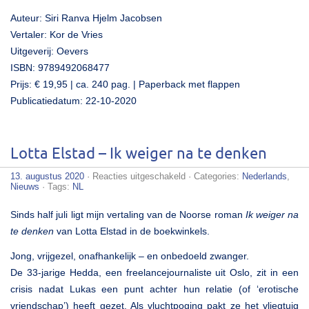
Auteur: Siri Ranva Hjelm Jacobsen
Vertaler: Kor de Vries
Uitgeverij: Oevers
ISBN: 9789492068477
Prijs: € 19,95 | ca. 240 pag. | Paperback met flappen
Publicatiedatum: 22-10-2020
Lotta Elstad – Ik weiger na te denken
voor
13. augustus 2020
·
Reacties uitgeschakeld
· Categories:
Nederlands
,
Lotta
Nieuws
· Tags:
NL
Elstad
–
Sinds half juli ligt mijn vertaling van de Noorse roman
Ik weiger na
Ik
weiger
te denken
van Lotta Elstad in de boekwinkels.
na
te
Jong, vrijgezel, onafhankelijk – en onbedoeld zwanger.
denken
De 33-jarige Hedda, een freelancejournaliste uit Oslo, zit in een
crisis nadat Lukas een punt achter hun relatie (of ‘erotische
vriendschap’) heeft gezet. Als vluchtpoging pakt ze het vliegtuig