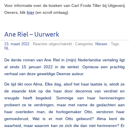
Voor informatie over de boeken van Carl Frode Tiller bij Uitgeverij
Oevers, klik
hier
(en scroll omlaag).
Ane Riel – Uurwerk
voor
23. maart 2022
·
Reacties uitgeschakeld
· Categories:
Nieuws
· Tags:
Ane
NL
Riel
–
De derde roman van Ane Riel in (mijn) Nederlandse vertaling ligt
Uurwerk
al sinds 15 januari 2022 in de winkel. Opnieuw een prachtig
verhaal van deze geweldige Deense auteur.
De tijd tikt voor Alma. Elke dag, alsof het haar laatste is, windt ze
de staande klok op die haar door decennia van verdriet en
vreugde heeft begeleid. Sommige van haar herinneringen
probeert ze te verdringen, maar met name de gedachten aan
haar overleden man, de horlogemaker Otto, verstoren haar
gemoedsrust. Wat is er met Otto gebeurd? Alma kent de
waarheid, maar waarom kan ze zich die dan niet herinneren? Er