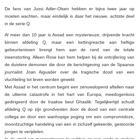
is
ie,
De fans van Jussi Adler-Olsen hebben er bijna twee jaar op
de
nieuwe
moeten wachten, maar eindelijk is daar het nieuwe, achtste deel
Jussi
in de serie Q.
Adler-
Olsen!
Slachtoffer
Al meer dan 10 jaar is Assad een mysterieuze, drijvende kracht
2117,
binnen afdeling Q, maar een kettingreactie aan heftige
nu
in
gebeurtenissen brengt hem aan de rand van de totale
de
boekhandel…
ineenstorting. Alleen Rose kan hem helpen bij de ontcijfering van
de duistere demonen die door de berichtgeving van de Spaanse
journalist Joan Aiguader over de tragische dood van een
vluchteling tot leven worden gewekt.
Met Assad in het centrum begint een zenuwslopend aftellen naar
de ultieme catastrofe in het hart van Europa, meedogenloos
gedirigeerd door de Iraakse beul Ghaalib. Tegelijkertijd schudt
afdeling Q op zijn grondvesten door de dood van een centrale
collega en door een wanhopige poging om een compromisloze,
moordzuchtige handeling van een in zichzelf gekeerde, gestoorde
jongen te verijdelen.