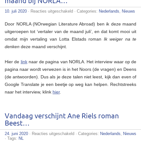
maand bij NORLA…
voor
10. juli 2020
·
Reacties uitgeschakeld
· Categories:
Nederlands
,
Nieuws
Deze
maand
Door NORLA (NOrwegian Literature Abroad) ben ik deze maand
ben
ik
uitgeroepen tot ‘vertaler van de maand juli’, en dat komt mooi uit
vertaler
omdat mijn vertaling van Lotta Elstads roman
Ik weiger na te
van
de
denken
deze maand verschijnt.
maand
bij
NORLA…
Hier de
link
naar de pagina van NORLA. Het interview waar op de
pagina naar wordt verwezen is in het Noors (de vragen) en Deens
(de antwoorden). Dus als je deze talen niet leest, kijk dan even of
Google Translate je een beetje op weg kan helpen. Rechtstreeks
naar het interview, klink
hier
.
Vandaag verschijnt Ane Riels roman
Beest…
voor
24. juni 2020
·
Reacties uitgeschakeld
· Categories:
Nederlands
,
Nieuws
Vandaag
· Tags:
NL