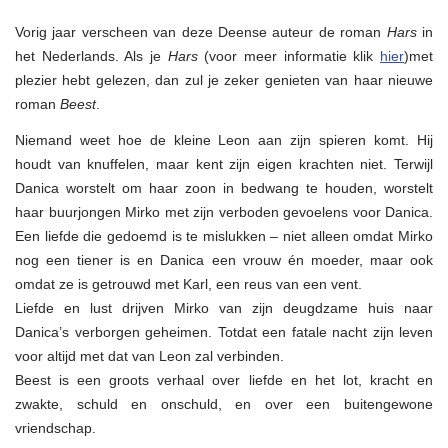
verschijnt
Ane
Vorig jaar verscheen van deze Deense auteur de roman
Hars
in
Riels
roman
het Nederlands. Als je
Hars
(voor meer informatie klik
hier
)met
Beest…
plezier hebt gelezen, dan zul je zeker genieten van haar nieuwe
roman
Beest
.
Niemand weet hoe de kleine Leon aan zijn spieren komt. Hij
houdt van knuffelen, maar kent zijn eigen krachten niet. Terwijl
Danica worstelt om haar zoon in bedwang te houden, worstelt
haar buurjongen Mirko met zijn verboden gevoelens voor Danica.
Een liefde die gedoemd is te mislukken – niet alleen omdat Mirko
nog een tiener is en Danica een vrouw én moeder, maar ook
omdat ze is getrouwd met Karl, een reus van een vent.
Liefde en lust drijven Mirko van zijn deugdzame huis naar
Danica’s verborgen geheimen. Totdat een fatale nacht zijn leven
voor altijd met dat van Leon zal verbinden.
Beest is een groots verhaal over liefde en het lot, kracht en
zwakte, schuld en onschuld, en over een buitengewone
vriendschap.