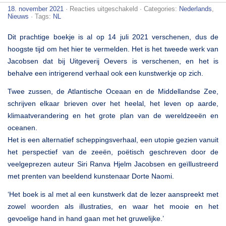
voor
18. november 2021
·
Reacties uitgeschakeld
· Categories:
Nederlands
,
Siri
Nieuws
· Tags:
NL
Ranva
Hjelm
Dit prachtige boekje is al op 14 juli 2021 verschenen, dus de
Jacobsen
–
hoogste tijd om het hier te vermelden. Het is het tweede werk van
Zeebrieven
Jacobsen dat bij Uitgeverij Oevers is verschenen, en het is
behalve een intrigerend verhaal ook een kunstwerkje op zich.
Twee zussen, de Atlantische Oceaan en de Middellandse Zee,
schrijven elkaar brieven over het heelal, het leven op aarde,
klimaatverandering en het grote plan van de wereldzeeën en
oceanen.
Het is een alternatief scheppingsverhaal, een utopie gezien vanuit
het perspectief van de zeeën, poëtisch geschreven door de
veelgeprezen auteur Siri Ranva Hjelm Jacobsen en geïllustreerd
met prenten van beeldend kunstenaar Dorte Naomi.
‘Het boek is al met al een kunstwerk dat de lezer aanspreekt met
zowel woorden als illustraties, en waar het mooie en het
gevoelige hand in hand gaan met het gruwelijke.’