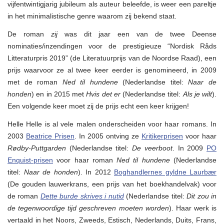
Nederlands
vijfentwintigjarig jubileum als auteur beleefde, is weer een pareltje
verschenen…
in het minimalistische genre waarom zij bekend staat.
De roman
zij
was dit jaar een van de twee Deense
nominaties/inzendingen voor de prestigieuze “Nordisk Råds
Litteraturpris 2019” (de Literatuurprijs van de Noordse Raad), een
prijs waarvoor ze al twee keer eerder is genomineerd, in 2009
met de roman
Ned til hundene
(Nederlandse titel:
Naar de
honden
) en in 2015 met
Hvis det er
(Nederlandse titel:
Als je wilt
).
Een volgende keer moet zij de prijs echt een keer krijgen!
Helle Helle is al vele malen onderscheiden voor haar romans. In
2003
Beatrice Prisen
. In 2005 ontving ze
Kritikerprisen
voor haar
Rødby-Puttgarden
(Nederlandse titel:
De veerboot
. In 2009
PO
Enquist-prisen
voor haar roman
Ned til hundene
(Nederlandse
titel:
Naar de honden
). In 2012
Boghandlernes gyldne Laurbær
(De gouden lauwerkrans, een prijs van het boekhandelvak) voor
de roman
Dette burde skrives i nutid
(Nederlandse titel:
Dit zou in
de tegenwoordige tijd geschreven moeten worden
). Haar werk is
vertaald in het Noors, Zweeds, Estisch, Nederlands, Duits, Frans,