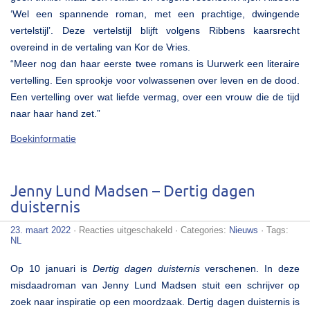
‘Wel een spannende roman, met een prachtige, dwingende
vertelstijl’. Deze vertelstijl blijft volgens Ribbens kaarsrecht
overeind in de vertaling van Kor de Vries.
“Meer nog dan haar eerste twee romans is Uurwerk een literaire
vertelling. Een sprookje voor volwassenen over leven en de dood.
Een vertelling over wat liefde vermag, over een vrouw die de tijd
naar haar hand zet.”
Boekinformatie
Jenny Lund Madsen – Dertig dagen
duisternis
voor
23. maart 2022
·
Reacties uitgeschakeld
· Categories:
Nieuws
· Tags:
Jenny
NL
Lund
Madsen
Op 10 januari is
Dertig dagen duisternis
verschenen. In deze
–
Dertig
misdaadroman van Jenny Lund Madsen stuit een schrijver op
dagen
zoek naar inspiratie op een moordzaak. Dertig dagen duisternis is
duisternis