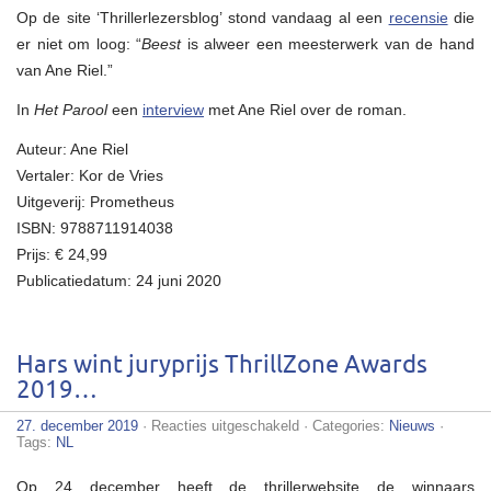
Op de site ‘Thrillerlezersblog’ stond vandaag al een
recensie
die
er niet om loog: “
Beest
is alweer een meesterwerk van de hand
van Ane Riel.”
In
Het Parool
een
interview
met Ane Riel over de roman.
Auteur: Ane Riel
Vertaler: Kor de Vries
Uitgeverij: Prometheus
ISBN: 9788711914038
Prijs: € 24,99
Publicatiedatum: 24 juni 2020
Hars wint juryprijs ThrillZone Awards
2019…
voor
27. december 2019
·
Reacties uitgeschakeld
· Categories:
Nieuws
·
Hars
Tags:
NL
wint
juryprijs
Op 24 december heeft de thrillerwebsite de winnaars
ThrillZone