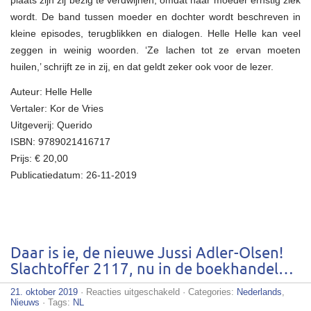
plaats zijn zij bezig te verdwijnen, omdat haar moeder ernstig ziek
wordt. De band tussen moeder en dochter wordt beschreven in
kleine episodes, terugblikken en dialogen. Helle Helle kan veel
zeggen in weinig woorden. ‘Ze lachen tot ze ervan moeten
huilen,’ schrijft ze in zij, en dat geldt zeker ook voor de lezer.
Auteur: Helle Helle
Vertaler: Kor de Vries
Uitgeverij: Querido
ISBN: 9789021416717
Prijs: € 20,00
Publicatiedatum: 26-11-2019
Daar is ie, de nieuwe Jussi Adler-Olsen!
Slachtoffer 2117, nu in de boekhandel…
voor
21. oktober 2019
·
Reacties uitgeschakeld
· Categories:
Nederlands
,
Daar
Nieuws
· Tags:
NL