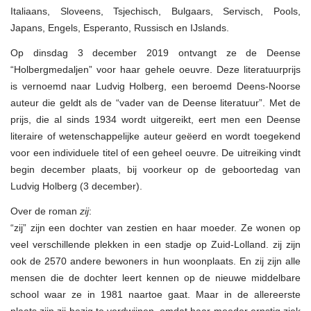
Italiaans, Sloveens, Tsjechisch, Bulgaars, Servisch, Pools,
Japans, Engels, Esperanto, Russisch en IJslands.
Op dinsdag 3 december 2019 ontvangt ze de Deense
“Holbergmedaljen” voor haar gehele oeuvre. Deze literatuurprijs
is vernoemd naar Ludvig Holberg, een beroemd Deens-Noorse
auteur die geldt als de “vader van de Deense literatuur”. Met de
prijs, die al sinds 1934 wordt uitgereikt, eert men een Deense
literaire of wetenschappelijke auteur geëerd en wordt toegekend
voor een individuele titel of een geheel oeuvre. De uitreiking vindt
begin december plaats, bij voorkeur op de geboortedag van
Ludvig Holberg (3 december).
Over de roman
zij
:
“zij” zijn een dochter van zestien en haar moeder. Ze wonen op
veel verschillende plekken in een stadje op Zuid-Lolland. zij zijn
ook de 2570 andere bewoners in hun woonplaats. En zij zijn alle
mensen die de dochter leert kennen op de nieuwe middelbare
school waar ze in 1981 naartoe gaat. Maar in de allereerste