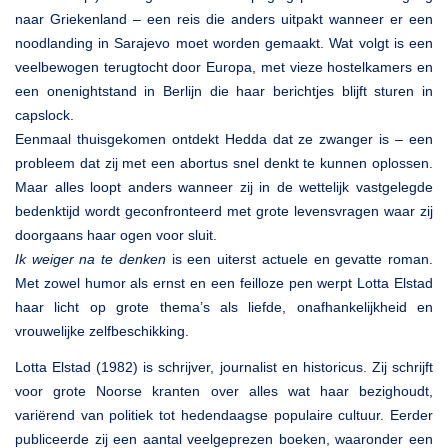
naar Griekenland – een reis die anders uitpakt wanneer er een
noodlanding in Sarajevo moet worden gemaakt. Wat volgt is een
veelbewogen terugtocht door Europa, met vieze hostelkamers en
een onenightstand in Berlijn die haar berichtjes blijft sturen in
capslock.
Eenmaal thuisgekomen ontdekt Hedda dat ze zwanger is – een
probleem dat zij met een abortus snel denkt te kunnen oplossen.
Maar alles loopt anders wanneer zij in de wettelijk vastgelegde
bedenktijd wordt geconfronteerd met grote levensvragen waar zij
doorgaans haar ogen voor sluit.
Ik weiger na te denken
is een uiterst actuele en gevatte roman.
Met zowel humor als ernst en een feilloze pen werpt Lotta Elstad
haar licht op grote thema’s als liefde, onafhankelijkheid en
vrouwelijke zelfbeschikking.
Lotta Elstad (1982) is schrijver, journalist en historicus. Zij schrijft
voor grote Noorse kranten over alles wat haar bezighoudt,
variërend van politiek tot hedendaagse populaire cultuur. Eerder
publiceerde zij een aantal veelgeprezen boeken, waaronder een