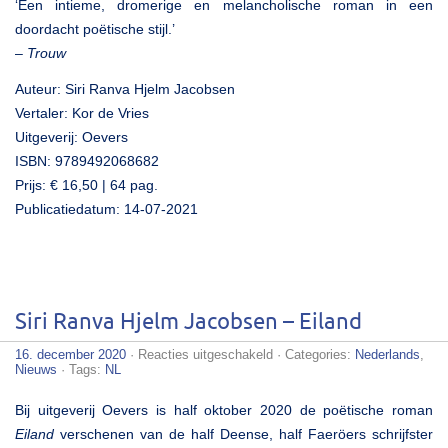
‘Een intieme, dromerige en melancholische roman in een
doordacht poëtische stijl.’
–
Trouw
Auteur: Siri Ranva Hjelm Jacobsen
Vertaler: Kor de Vries
Uitgeverij: Oevers
ISBN: 9789492068682
Prijs: € 16,50 | 64 pag.
Publicatiedatum: 14-07-2021
Siri Ranva Hjelm Jacobsen – Eiland
voor
16. december 2020
·
Reacties uitgeschakeld
· Categories:
Nederlands
,
Siri
Nieuws
· Tags:
NL
Ranva
Hjelm
Bij uitgeverij Oevers is half oktober 2020 de poëtische roman
Jacobsen
–
Eiland
verschenen van de half Deense, half Faeröers schrijfster
Eiland