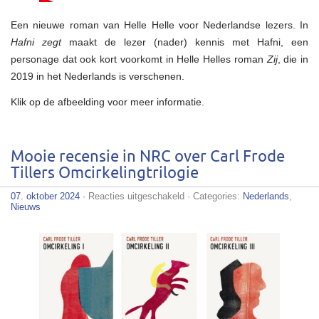
Een nieuwe roman van Helle Helle voor Nederlandse lezers. In
Hafni zegt
maakt de lezer (nader) kennis met Hafni, een
personage dat ook kort voorkomt in Helle Helles roman
Zij
, die in
2019 in het Nederlands is verschenen.
Klik op de afbeelding voor meer informatie.
Mooie recensie in NRC over Carl Frode
Tillers Omcirkelingtrilogie
voor
07. oktober 2024
·
Reacties uitgeschakeld
· Categories:
Nederlands
,
Mooie
Nieuws
recensie
in
NRC
over
Carl
Frode
Tillers
Omcirkelingtrilogie