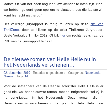
laatste zin van het boek nog indrukwekkender te laten zijn. Nee,
we hebben geleerd geen spoilers te plaatsen, dus die laatste zin
komt hier echt niet terug.”
Het volledige juryrapport is terug te lezen op deze
site van
ThrillZone
, door te klikken op de tekst Thrillzone Juryrapport
Beste Vertaalde Thriller 2019. Of klik
hier
om rechtstreeks naar de
PDF van het juryrapport te gaan.
De nieuwe roman van Helle Helle nu in
het Nederlands verschenen…
voor
02. december 2019
·
Reacties uitgeschakeld
· Categories:
Nederlands
,
De
Nieuws
· Tags:
NL
nieuwe
roman
Voor de liefhebbers van de Deense schrijfster Helle Helle is er
van
Helle
goed nieuws: haar nieuwste roman, met de intrigerende titel
zij
, is
Helle
nu verkrijgbaar in het Nederlands. Deze roman, die in
nu
in
Denemarken is verschenen in het jaar dat Helle Helle haar
het