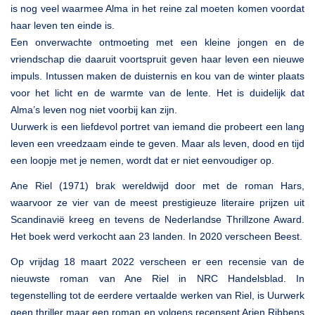
is nog veel waarmee Alma in het reine zal moeten komen voordat
haar leven ten einde is.
Een onverwachte ontmoeting met een kleine jongen en de
vriendschap die daaruit voortspruit geven haar leven een nieuwe
impuls. Intussen maken de duisternis en kou van de winter plaats
voor het licht en de warmte van de lente. Het is duidelijk dat
Alma’s leven nog niet voorbij kan zijn.
Uurwerk is een liefdevol portret van iemand die probeert een lang
leven een vreedzaam einde te geven. Maar als leven, dood en tijd
een loopje met je nemen, wordt dat er niet eenvoudiger op.
Ane Riel (1971) brak wereldwijd door met de roman Hars,
waarvoor ze vier van de meest prestigieuze literaire prijzen uit
Scandinavië kreeg en tevens de Nederlandse Thrillzone Award.
Het boek werd verkocht aan 23 landen. In 2020 verscheen Beest.
Op vrijdag 18 maart 2022 verscheen er een recensie van de
nieuwste roman van Ane Riel in NRC Handelsblad. In
tegenstelling tot de eerdere vertaalde werken van Riel, is Uurwerk
geen thriller maar een roman en volgens recensent Arjen Ribbens