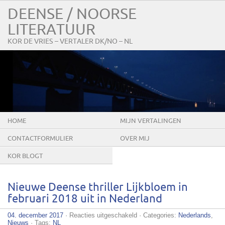
DEENSE / NOORSE
LITERATUUR
KOR DE VRIES – VERTALER DK/NO – NL
HOME
MIJN VERTALINGEN
CONTACTFORMULIER
OVER MIJ
KOR BLOGT
Nieuwe Deense thriller Lijkbloem in
februari 2018 uit in Nederland
voor
04. december 2017
·
Reacties uitgeschakeld
· Categories:
Nederlands
,
Nieuwe
Nieuws
· Tags:
NL