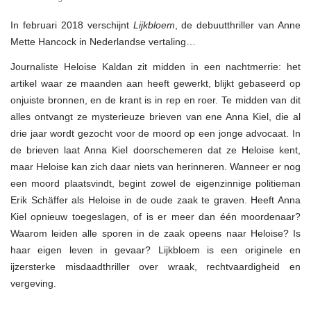
Deense
thriller
In februari 2018 verschijnt
Lijkbloem
, de debuutthriller van Anne
Lijkbloem
in
Mette Hancock in Nederlandse vertaling…
februari
2018
Journaliste Heloise Kaldan zit midden in een nachtmerrie: het
uit
in
artikel waar ze maanden aan heeft gewerkt, blijkt gebaseerd op
Nederland
onjuiste bronnen, en de krant is in rep en roer. Te midden van dit
alles ontvangt ze mysterieuze brieven van ene Anna Kiel, die al
drie jaar wordt gezocht voor de moord op een jonge advocaat. In
de brieven laat Anna Kiel doorschemeren dat ze Heloise kent,
maar Heloise kan zich daar niets van herinneren. Wanneer er nog
een moord plaatsvindt, begint zowel de eigenzinnige politieman
Erik Schäffer als Heloise in de oude zaak te graven. Heeft Anna
Kiel opnieuw toegeslagen, of is er meer dan één moordenaar?
Waarom leiden alle sporen in de zaak opeens naar Heloise? Is
haar eigen leven in gevaar? Lijkbloem is een originele en
ijzersterke misdaadthriller over wraak, rechtvaardigheid en
vergeving.