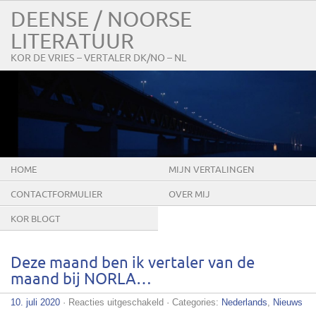
DEENSE / NOORSE
LITERATUUR
KOR DE VRIES – VERTALER DK/NO – NL
HOME
MIJN VERTALINGEN
CONTACTFORMULIER
OVER MIJ
KOR BLOGT
Deze maand ben ik vertaler van de
maand bij NORLA…
voor
10. juli 2020
·
Reacties uitgeschakeld
· Categories:
Nederlands
,
Nieuws
Deze