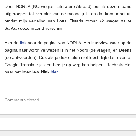
maand
Door NORLA (NOrwegian Literature Abroad) ben ik deze maand
ben
ik
uitgeroepen tot ‘vertaler van de maand juli’, en dat komt mooi uit
vertaler
omdat mijn vertaling van Lotta Elstads roman
Ik weiger na te
van
de
denken
deze maand verschijnt.
maand
bij
NORLA…
Hier de
link
naar de pagina van NORLA. Het interview waar op de
pagina naar wordt verwezen is in het Noors (de vragen) en Deens
(de antwoorden). Dus als je deze talen niet leest, kijk dan even of
Google Translate je een beetje op weg kan helpen. Rechtstreeks
naar het interview, klink
hier
.
Comments closed.