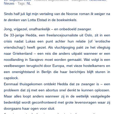
Lotta
Nieuws
· Tags:
NL
Elstad
–
Sinds half juli ligt mijn vertaling van de Noorse roman
Ik weiger na
Ik
weiger
te denken
van Lotta Elstad in de boekwinkels.
na
te
Jong, vrijgezel, onafhankelijk – en onbedoeld zwanger.
denken
De 33-jarige Hedda, een freelancejournaliste uit Oslo, zit in een
crisis nadat Lukas een punt achter hun relatie (of ‘erotische
vriendschap’) heeft gezet. Als vluchtpoging pakt ze het vliegtuig
naar Griekenland – een reis die anders uitpakt wanneer er een
noodlanding in Sarajevo moet worden gemaakt. Wat volgt is een
veelbewogen terugtocht door Europa, met vieze hostelkamers en
een onenightstand in Berlijn die haar berichtjes blijft sturen in
capslock.
Eenmaal thuisgekomen ontdekt Hedda dat ze zwanger is – een
probleem dat zij met een abortus snel denkt te kunnen oplossen.
Maar alles loopt anders wanneer zij in de wettelijk vastgelegde
bedenktijd wordt geconfronteerd met grote levensvragen waar zij
doorgaans haar ogen voor sluit.