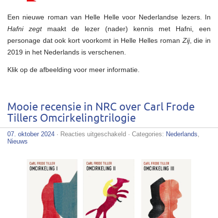
Een nieuwe roman van Helle Helle voor Nederlandse lezers. In
Hafni zegt
maakt de lezer (nader) kennis met Hafni, een
personage dat ook kort voorkomt in Helle Helles roman
Zij
, die in
2019 in het Nederlands is verschenen.
Klik op de afbeelding voor meer informatie.
Mooie recensie in NRC over Carl Frode
Tillers Omcirkelingtrilogie
voor
07. oktober 2024
·
Reacties uitgeschakeld
· Categories:
Nederlands
,
Mooie
Nieuws
recensie
in
NRC
over
Carl
Frode
Tillers
Omcirkelingtrilogie