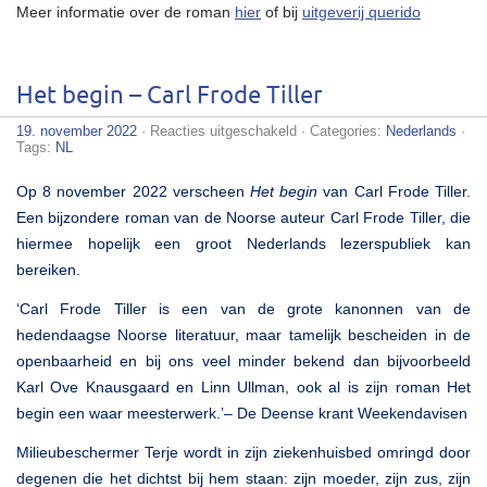
Meer informatie over de roman
hier
of bij
uitgeverij querido
Het begin – Carl Frode Tiller
voor
19. november 2022
·
Reacties uitgeschakeld
· Categories:
Nederlands
·
Het
Tags:
NL
begin
–
Op 8 november 2022 verscheen
Het begin
van Carl Frode Tiller.
Carl
Frode
Een bijzondere roman van de Noorse auteur Carl Frode Tiller, die
Tiller
hiermee hopelijk een groot Nederlands lezerspubliek kan
bereiken.
‘Carl Frode Tiller is een van de grote kanonnen van de
hedendaagse Noorse literatuur, maar tamelijk bescheiden in de
openbaarheid en bij ons veel minder bekend dan bijvoorbeeld
Karl Ove Knausgaard en Linn Ullman, ook al is zijn roman Het
begin een waar meesterwerk.’– De Deense krant Weekendavisen
Milieubeschermer Terje wordt in zijn ziekenhuisbed omringd door
degenen die het dichtst bij hem staan: zijn moeder, zijn zus, zijn