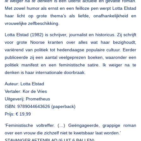
Ik weiger na te denken
is een uiterst actuele en gevatte roman.
Met zowel humor als ernst en een feilloze pen werpt Lotta Elstad
haar licht op grote thema’s als liefde, onafhankelijkheid en
vrouwelijke zelfbeschikking.
Lotta Elstad (1982) is schrijver, journalist en historicus. Zij schrijft
voor grote Noorse kranten over alles wat haar bezighoudt,
variërend van politiek tot hedendaagse populaire cultuur. Eerder
publiceerde zij een aantal veelgeprezen boeken, waaronder een
politiek manifest en een feministische satire. Ik weiger na te
denken is haar internationale doorbraak.
Auteur: Lotta Elstad
Vertaler: Kor de Vries
Uitgeverij: Prometheus
ISBN: 9789044643626 (paperback)
Prijs: € 19,99
‘Feministische voltreffer. (…) Geëngageerde, grappige roman
over een vrouw die zichzelf niet te kwetsbaar laat worden.’
STAVANGER AFTENBLAD (6 UIT 6 BALLEN)