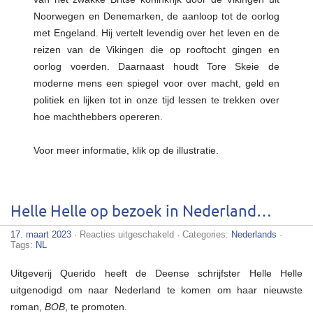
Noorwegen en Denemarken, de aanloop tot de oorlog
met Engeland. Hij vertelt levendig over het leven en de
reizen van de Vikingen die op rooftocht gingen en
oorlog voerden. Daarnaast houdt Tore Skeie de
moderne mens een spiegel voor over macht, geld en
politiek en lijken tot in onze tijd lessen te trekken over
hoe machthebbers opereren.
Voor meer informatie, klik op de illustratie.
Helle Helle op bezoek in Nederland…
voor
17. maart 2023
·
Reacties uitgeschakeld
· Categories:
Nederlands
·
Helle
Tags:
NL
Helle
op
Uitgeverij Querido heeft de Deense schrijfster Helle Helle
bezoek
in
uitgenodigd om naar Nederland te komen om haar nieuwste
Nederland…
roman,
BOB
, te promoten.