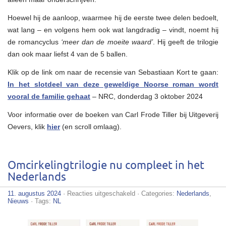
Hoewel hij de aanloop, waarmee hij de eerste twee delen bedoelt,
wat lang – en volgens hem ook wat langdradig – vindt, noemt hij
de romancyclus
‘meer dan de moeite waard’
. Hij geeft de trilogie
dan ook maar liefst 4 van de 5 ballen.
Klik op de link om naar de recensie van Sebastiaan Kort te gaan:
In het slotdeel van deze geweldige Noorse roman wordt
vooral de familie gehaat
– NRC, donderdag 3 oktober 2024
Voor informatie over de boeken van Carl Frode Tiller bij Uitgeverij
Oevers, klik
hier
(en scroll omlaag).
Omcirkelingtrilogie nu compleet in het
Nederlands
voor
11. augustus 2024
·
Reacties uitgeschakeld
· Categories:
Nederlands
,
Omcirkelingtrilogie
Nieuws
· Tags:
NL
nu
compleet
in