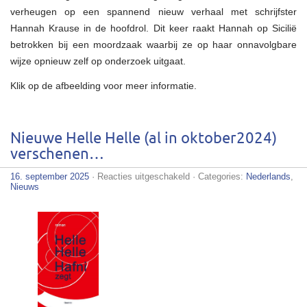
verheugen op een spannend nieuw verhaal met schrijfster
Hannah Krause in de hoofdrol. Dit keer raakt Hannah op Sicilië
betrokken bij een moordzaak waarbij ze op haar onnavolgbare
wijze opnieuw zelf op onderzoek uitgaat.
Klik op de afbeelding voor meer informatie.
Nieuwe Helle Helle (al in oktober2024)
verschenen…
voor
16. september 2025
·
Reacties uitgeschakeld
· Categories:
Nederlands
,
Nieuwe
Nieuws
Helle
Helle
(al
in
oktober2024)
verschenen…