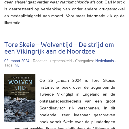
geen sleutel
gaat verder waar
Natriumchloride
afsloot: Carl Mørck
is gearresteerd op verdenking van onder andere drugssmokkel
en medeplichtigheid aan moord. Voor meer informatie klik op de
illustratie.
Tore Skeie – Wolventijd – De strijd om
een Vikingrijk aan de Noordzee
voor
02. maart 2024
·
Reacties uitgeschakeld
· Categories:
Nederlands
·
Tore
Tags:
NL
Skeie
–
Wolventijd
Op 25 januari 2024 is Tore Skeies
–
De
historische boek over de zogenoemde
strijd
Tweede Vikingtijd in Engeland en de
om
een
ontstaansgeschiedenis van een groot
Vikingrijk
Scandinavisch rijk verschenen. In dit
aan
de
boeiende, zeer leesbaar geschreven
Noordzee
boek vertelt Skeie over de plunderingen
van het zwakke Britse koninkrijk door de Vikingen uit