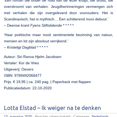
‘Een roman die onder de huid van de lezer kruipt, die bruist, die
overstroomt van verhalen. Jeugdherinneringen vermengen zich
met verhalen die zijn overgeleverd door voorouders. Het is
Scandinavisch; het is mythisch… Een schitterend mooi debuut.’
– Deense krant
Fyens Stiftstidende
* * * * *
‘Haar poëtische maar nooit sentimentele bezinning van natuur,
mensen en lot zijn absoluut verrijkend.’
–
Kristeligt Dagblad
* * * * *
Auteur: Siri Ranva Hjelm Jacobsen
Vertaler: Kor de Vries
Uitgeverij: Oevers
ISBN: 9789492068477
Prijs: € 19,95 | ca. 240 pag. | Paperback met flappen
Publicatiedatum: 22-10-2020
Lotta Elstad – Ik weiger na te denken
voor
13. augustus 2020
·
Reacties uitgeschakeld
· Categories:
Nederlands
,