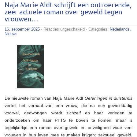
Naja Marie Aidt schrijft een ontroerende,
zeer actuele roman over geweld tegen
vrouwen…
voor
16. september 2025
·
Reacties uitgeschakeld
· Categories:
Nederlands
,
Naja
Nieuws
Marie
Aidt
schrijft
een
ontroerende,
zeer
actuele
roman
over
geweld
tegen
vrouwen…
De nieuwste roman van Naja Marie Aidt
Oefeningen in duisternis
vertelt het verhaal van een vrouw, die na een gewelddadig
voorval, gedwongen wordt zichzelf en haar verleden te
onderzoeken om haar PTTS te boven te komen, maar is
tegelijkertijd een roman over geweld en onveiligheid waar veel
vrouwen in hun leven mee te maken krijgen: seksueel geweld,