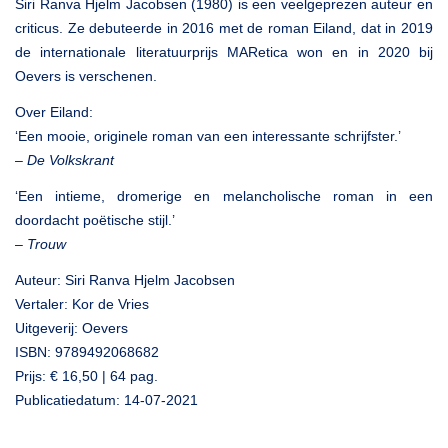
Siri Ranva Hjelm Jacobsen (1980) is een veelgeprezen auteur en
criticus. Ze debuteerde in 2016 met de roman Eiland, dat in 2019
de internationale literatuurprijs MARetica won en in 2020 bij
Oevers is verschenen.
Over Eiland:
‘Een mooie, originele roman van een interessante schrijfster.’
–
De Volkskrant
‘Een intieme, dromerige en melancholische roman in een
doordacht poëtische stijl.’
–
Trouw
Auteur: Siri Ranva Hjelm Jacobsen
Vertaler: Kor de Vries
Uitgeverij: Oevers
ISBN: 9789492068682
Prijs: € 16,50 | 64 pag.
Publicatiedatum: 14-07-2021