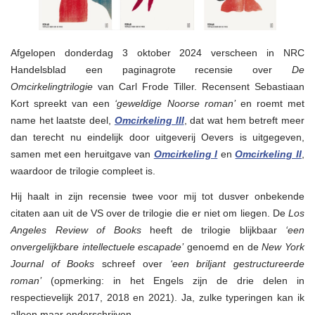
Afgelopen donderdag 3 oktober 2024 verscheen in NRC
Handelsblad een paginagrote recensie over
De
Omcirkelingtrilogie
van Carl Frode Tiller. Recensent Sebastiaan
Kort spreekt van een
‘geweldige Noorse roman’
en roemt met
name het laatste deel,
Omcirkeling III
, dat wat hem betreft meer
dan terecht nu eindelijk door uitgeverij Oevers is uitgegeven,
samen met een heruitgave van
Omcirkeling I
en
Omcirkeling II
,
waardoor de trilogie compleet is.
Hij haalt in zijn recensie twee voor mij tot dusver onbekende
citaten aan uit de VS over de trilogie die er niet om liegen. De
Los
Angeles Review of Books
heeft de trilogie blijkbaar
‘een
onvergelijkbare intellectuele escapade’
genoemd en de
New York
Journal of Books
schreef over
‘een briljant gestructureerde
roman’
(opmerking: in het Engels zijn de drie delen in
respectievelijk 2017, 2018 en 2021). Ja, zulke typeringen kan ik
alleen maar onderschrijven.