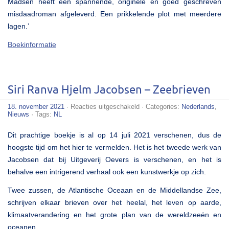
Madsen heeft een spannende, originele en goed geschreven
misdaadroman afgeleverd. Een prikkelende plot met meerdere
lagen.’
Boekinformatie
Siri Ranva Hjelm Jacobsen – Zeebrieven
voor
18. november 2021
·
Reacties uitgeschakeld
· Categories:
Nederlands
,
Siri
Nieuws
· Tags:
NL
Ranva
Hjelm
Dit prachtige boekje is al op 14 juli 2021 verschenen, dus de
Jacobsen
–
hoogste tijd om het hier te vermelden. Het is het tweede werk van
Zeebrieven
Jacobsen dat bij Uitgeverij Oevers is verschenen, en het is
behalve een intrigerend verhaal ook een kunstwerkje op zich.
Twee zussen, de Atlantische Oceaan en de Middellandse Zee,
schrijven elkaar brieven over het heelal, het leven op aarde,
klimaatverandering en het grote plan van de wereldzeeën en
oceanen.