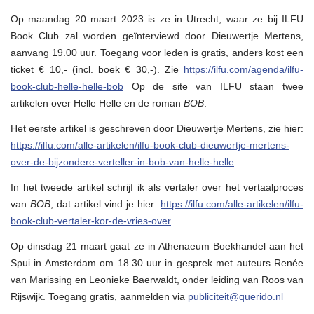
Op maandag 20 maart 2023 is ze in Utrecht, waar ze bij ILFU
Book Club zal worden geïnterviewd door Dieuwertje Mertens,
aanvang 19.00 uur. Toegang voor leden is gratis, anders kost een
ticket € 10,- (incl. boek € 30,-). Zie
https://ilfu.com/agenda/ilfu-
book-club-helle-helle-bob
Op de site van ILFU staan twee
artikelen over Helle Helle en de roman
BOB
.
Het eerste artikel is geschreven door Dieuwertje Mertens, zie hier:
https://ilfu.com/alle-artikelen/ilfu-book-club-dieuwertje-mertens-
over-de-bijzondere-verteller-in-bob-van-helle-helle
In het tweede artikel schrijf ik als vertaler over het vertaalproces
van
BOB
, dat artikel vind je hier:
https://ilfu.com/alle-artikelen/ilfu-
book-club-vertaler-kor-de-vries-over
Op dinsdag 21 maart gaat ze in Athenaeum Boekhandel aan het
Spui in Amsterdam om 18.30 uur in gesprek met auteurs Renée
van Marissing en Leonieke Baerwaldt, onder leiding van Roos van
Rijswijk. Toegang gratis, aanmelden via
publiciteit@querido.nl