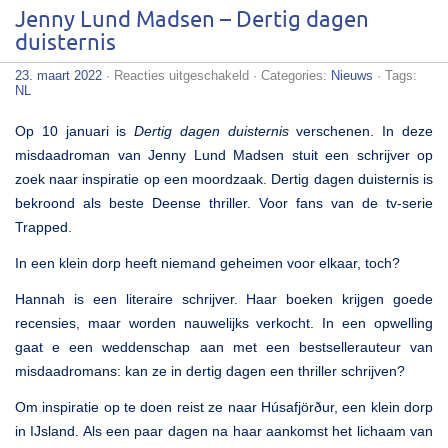
Jenny Lund Madsen – Dertig dagen
duisternis
voor
23. maart 2022
·
Reacties uitgeschakeld
· Categories:
Nieuws
· Tags:
Jenny
NL
Lund
Madsen
Op 10 januari is
Dertig dagen duisternis
verschenen. In deze
–
Dertig
misdaadroman van Jenny Lund Madsen stuit een schrijver op
dagen
zoek naar inspiratie op een moordzaak. Dertig dagen duisternis is
duisternis
bekroond als beste Deense thriller. Voor fans van de tv-serie
Trapped.
In een klein dorp heeft niemand geheimen voor elkaar, toch?
Hannah is een literaire schrijver. Haar boeken krijgen goede
recensies, maar worden nauwelijks verkocht. In een opwelling
gaat e een weddenschap aan met een bestsellerauteur van
misdaadromans: kan ze in dertig dagen een thriller schrijven?
Om inspiratie op te doen reist ze naar Húsafjörður, een klein dorp
in IJsland. Als een paar dagen na haar aankomst het lichaam van