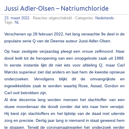
Jussi Adler-Olsen – Natriumchloride
voor
23. maart 2022
·
Reacties uitgeschakeld
· Categories:
Nederlands
·
Jussi
Tags:
NL
Adler-
Olsen
Verschenen op 28 februari 2022, het lang verwachte 9e deel in de
–
Natriumchloride
populaire serie Q van de Deense auteur Jussi Adler-Olsen.
Op haar zestigste verjaardag pleegt een vrouw zelfmoord. Haar
dood leidt tot de heropening van een onopgeloste zaak uit 1988.
In eerste instantie lijkt dit niet iets voor afdeling Q, maar Carl
Mørcks superieur ziet dat anders en laat hem de kwestie opnieuw
onderzoeken. Vervolgens blijkt dit de omvangrijkste en
ingewikkeldste zaak te worden waarbij Rose, Assad, Gordon en
Carl ooit betrokken zijn.
Al drie decennia lang worden mensen het slachtoffer van een
sluwe moordenaar die doodt zonder dat iets naar hem verwijst.
Hij kiest zijn slachtoffers en het tijdstip van de daad met uiterste
zorg en precisie. Dertig jaar lang is niemand in staat geweest hem
te stoppen. Terwijl de coronamaatregelen het onderzoek verder