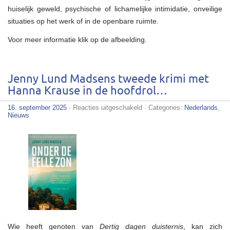
huiselijk geweld, psychische of lichamelijke intimidatie, onveilige
situaties op het werk of in de openbare ruimte.
Voor meer informatie klik op de afbeelding.
Jenny Lund Madsens tweede krimi met
Hanna Krause in de hoofdrol…
voor
16. september 2025
·
Reacties uitgeschakeld
· Categories:
Nederlands
,
Jenny
Nieuws
Lund
Madsens
tweede
krimi
met
Hanna
Krause
in
de
hoofdrol…
Wie heeft genoten van
Dertig dagen duisternis
, kan zich