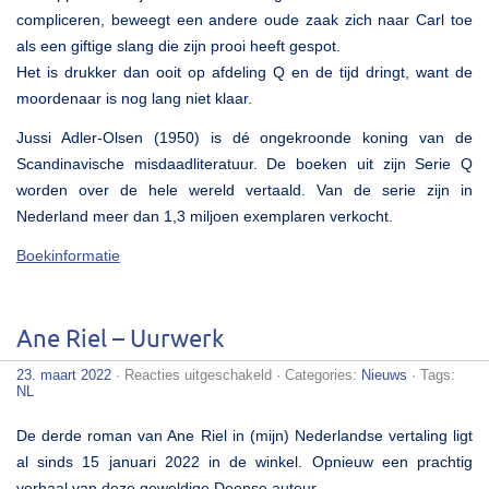
compliceren, beweegt een andere oude zaak zich naar Carl toe
als een giftige slang die zijn prooi heeft gespot.
Het is drukker dan ooit op afdeling Q en de tijd dringt, want de
moordenaar is nog lang niet klaar.
Jussi Adler-Olsen (1950) is dé ongekroonde koning van de
Scandinavische misdaadliteratuur. De boeken uit zijn Serie Q
worden over de hele wereld vertaald. Van de serie zijn in
Nederland meer dan 1,3 miljoen exemplaren verkocht.
Boekinformatie
Ane Riel – Uurwerk
voor
23. maart 2022
·
Reacties uitgeschakeld
· Categories:
Nieuws
· Tags:
Ane
NL
Riel
–
De derde roman van Ane Riel in (mijn) Nederlandse vertaling ligt
Uurwerk
al sinds 15 januari 2022 in de winkel. Opnieuw een prachtig
verhaal van deze geweldige Deense auteur.