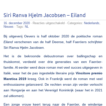
Siri Ranva Hjelm Jacobsen – Eiland
voor
16. december 2020
·
Reacties uitgeschakeld
· Categories:
Nederlands
,
Siri
Nieuws
· Tags:
NL
Ranva
Hjelm
Bij uitgeverij Oevers is half oktober 2020 de poëtische roman
Jacobsen
–
Eiland
verschenen van de half Deense, half Faeröers schrijfster
Eiland
Siri Ranva Hjelm Jacobsen.
Het is de bekroonde debuutroman over ballingschap en
thuiskomst, verdeeld over drie generaties van een Faeröer-
familie. Al eerder werd deze roman met veel succes uitgegeven in
Italië, waar het de pas ingestelde literaire prijs
Vincitore premio
Maretica 2019
kreeg. Ook in Frankrijk werd de roman met veel
enthousiasme gelanceerd. De rechten ervan zijn verder verkocht
aan Hongarije en aan het Verenigd Koninkrijk (waar het in 2021
zal uitkomen).
Een jonge vrouw keert terug naar de Faeröer, de winderige