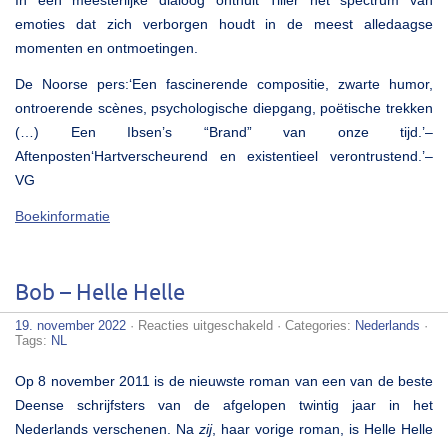
In een meesterlijke dialoog onthult Tiller het spectrum van
emoties dat zich verborgen houdt in de meest alledaagse
momenten en ontmoetingen.
De Noorse pers:‘Een fascinerende compositie, zwarte humor,
ontroerende scènes, psychologische diepgang, poëtische trekken
(…) Een Ibsen’s “Brand” van onze tijd.’–
Aftenposten‘Hartverscheurend en existentieel verontrustend.’–
VG
Boekinformatie
Bob – Helle Helle
voor
19. november 2022
·
Reacties uitgeschakeld
· Categories:
Nederlands
·
Bob
Tags:
NL
–
Helle
Op 8 november 2011 is de nieuwste roman van een van de beste
Helle
Deense schrijfsters van de afgelopen twintig jaar in het
Nederlands verschenen. Na
zij
, haar vorige roman, is Helle Helle