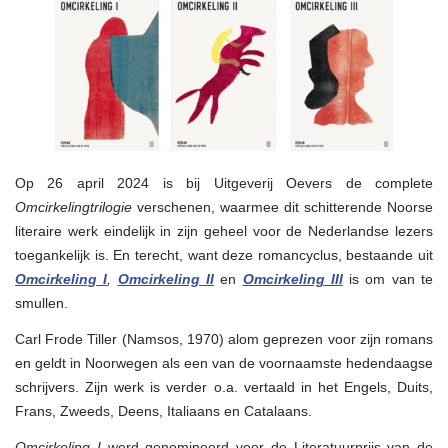
het
Nederlands
Op 26 april 2024 is bij Uitgeverij Oevers de complete
Omcirkelingtrilogie
verschenen, waarmee dit schitterende Noorse
literaire werk eindelijk in zijn geheel voor de Nederlandse lezers
toegankelijk is. En terecht, want deze romancyclus, bestaande uit
Omcirkeling I
,
Omcirkeling II
en
Omcirkeling III
is om van te
smullen.
Carl Frode Tiller (Namsos, 1970) alom geprezen voor zijn romans
en geldt in Noorwegen als een van de voornaamste hedendaagse
schrijvers. Zijn werk is verder o.a. vertaald in het Engels, Duits,
Frans, Zweeds, Deens, Italiaans en Catalaans.
Omcirkeling I
werd genomineerd voor de Literatuurprijs van de